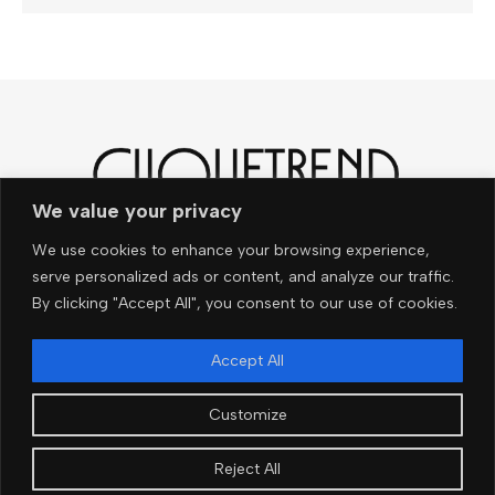
We value your privacy
Noch mehr News und
We use cookies to enhance your browsing experience,
Trends – ganz easy per e-
serve personalized ads or content, and analyze our traffic.
By clicking "Accept All", you consent to our use of cookies.
Mail!
Accept All
Customize
OK
Reject All