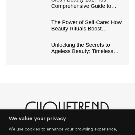
Comprehensive Guide to
Safe and Natural Products
The Power of Self-Care: How
Beauty Rituals Boost
Confidence and Well-Being
Unlocking the Secrets to
Ageless Beauty: Timeless
Tips and Tricks
We value your privacy
Noch mehr News und
We use cookies to enhance your browsing experience,